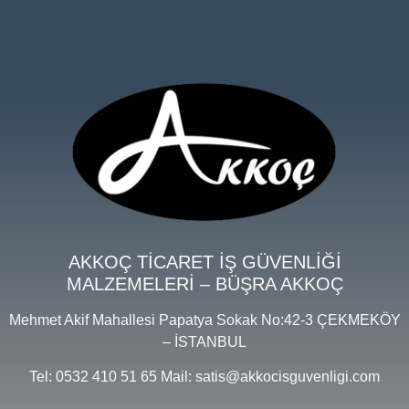
AKKOÇ TİCARET İŞ GÜVENLİĞİ
MALZEMELERİ – BÜŞRA AKKOÇ
Mehmet Akif Mahallesi Papatya Sokak No:42-3 ÇEKMEKÖY
– İSTANBUL
Tel: 0532 410 51 65 Mail: satis@akkocisguvenligi.com