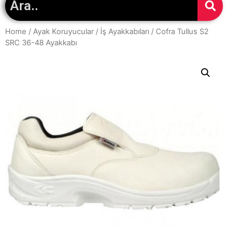
Home
/
Ayak Koruyucular
/
İş Ayakkabıları
/ Cofra Tullus S2
SRC 36-48 Ayakkabı