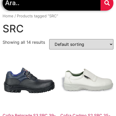
Home
/ Products tagged “SRC”
SRC
Showing all 14 results
Cofra Belgrade S3 SRC 39-
Cofra Cadmo S2 SRC 35-