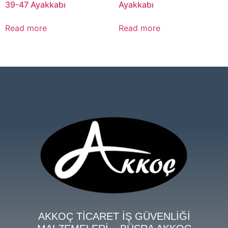
AKKOÇ TİCARET İŞ GÜVENLİĞİ
MALZEMELERİ – BÜŞRA AKKOÇ
Mehmet Akif Mahallesi Papatya Sokak No:42-3 ÇEKMEKÖY
– İSTANBUL
Tel: 0532 410 51 65 Mail: satis@akkocisguvenligi.com