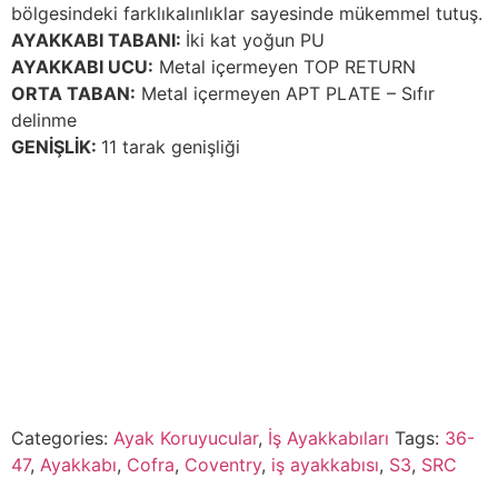
bölgesindeki farklıkalınlıklar sayesinde mükemmel tutuş.
AYAKKABI TABANI:
İki kat yoğun PU
AYAKKABI UCU:
Metal içermeyen TOP RETURN
ORTA TABAN:
Metal içermeyen APT PLATE – Sıfır
delinme
GENİŞLİK:
11 tarak genişliği
Categories:
Ayak Koruyucular
,
İş Ayakkabıları
Tags:
36-
47
,
Ayakkabı
,
Cofra
,
Coventry
,
iş ayakkabısı
,
S3
,
SRC
Description
Description