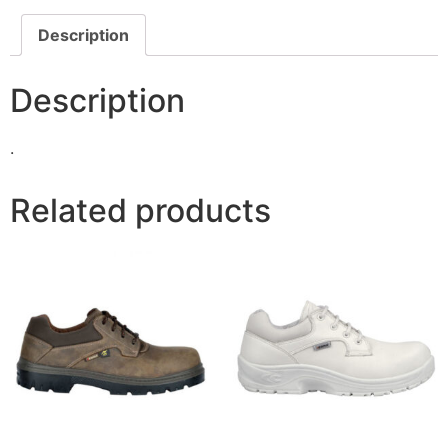
.
Related products
Cofra Electrical Teraina SB
Cofra Remus S2 SRC 36-
E P WRU FO SRC 18kV
47 Ayakkabı
İzole Elektrikçi İş
Ayakkabısı
Read more