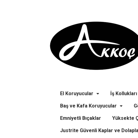
El Koruyucular
İş Kollukları
Baş ve Kafa Koruyucular
G
Emniyetli Bıçaklar
Yüksekte Ç
Justrite Güvenli Kaplar ve Dolapl