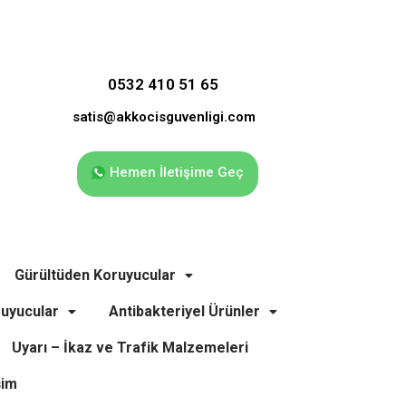
0532 410 51 65
satis@akkocisguvenligi.com
Hemen İletişime Geç
Gürültüden Koruyucular
uyucular
Antibakteriyel Ürünler
Uyarı – İkaz ve Trafik Malzemeleri
şim