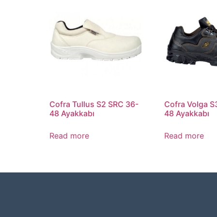
Cofra Tullus S2 SRC 36-
Cofra Volga S
48 Ayakkabı
48 Ayakkabı
Read more
Read more