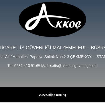
TİCARET İŞ GÜVENLİĞİ MALZEMELERİ – BÜŞR
et Akif Mahallesi Papatya Sokak No:42-3 ÇEKMEKÖY – İST
Tel: 0532 410 51 65 Mail: satis@akkocisguvenligi.com
2022 Online Desing