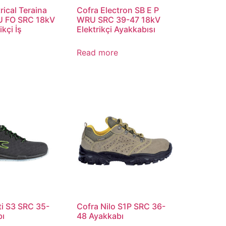
rical Teraina
Cofra Electron SB E P
U FO SRC 18kV
WRU SRC 39-47 18kV
ikçi İş
Elektrikçi Ayakkabısı
Read more
i S3 SRC 35-
Cofra Nilo S1P SRC 36-
bı
48 Ayakkabı