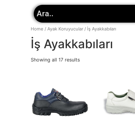
Home
/
Ayak Koruyucular
/ İş Ayakkabıları
İş Ayakkabıları
Showing all 17 results