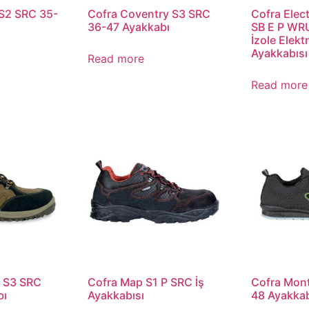
S2 SRC 35-
Cofra Coventry S3 SRC
Cofra Elect
36-47 Ayakkabı
SB E P WR
İzole Elektr
Ayakkabısı
Read more
Read more
l S3 SRC
Cofra Map S1 P SRC İş
Cofra Mont
bı
Ayakkabısı
48 Ayakka