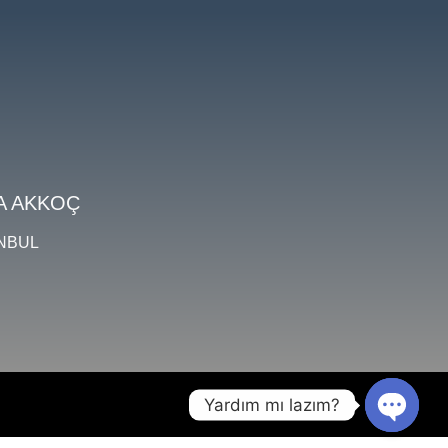
A AKKOÇ
ANBUL
Yardım mı lazım?