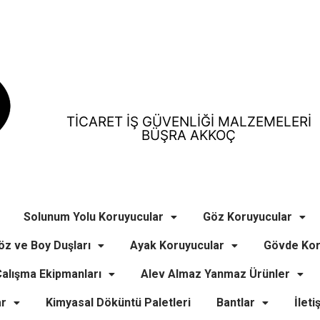
TİCARET İŞ GÜVENLİĞİ MALZEMELERİ
BÜŞRA AKKOÇ
Solunum Yolu Koruyucular
Göz Koruyucular
öz ve Boy Duşları
Ayak Koruyucular
Gövde Kor
alışma Ekipmanları
Alev Almaz Yanmaz Ürünler
ar
Kimyasal Döküntü Paletleri
Bantlar
İleti