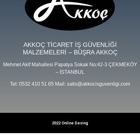
AKKOÇ TİCARET İŞ GÜVENLİĞİ
MALZEMELERİ – BÜŞRA AKKOÇ
Mehmet Akif Mahallesi Papatya Sokak No:42-3 ÇEKMEKÖY
– İSTANBUL
Tel: 0532 410 51 65 Mail: satis@akkocisguvenligi.com
2022 Online Desing