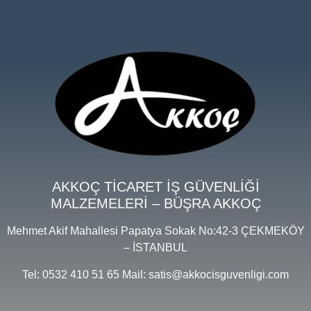
AKKOÇ TİCARET İŞ GÜVENLİĞİ
MALZEMELERİ – BÜŞRA AKKOÇ
Mehmet Akif Mahallesi Papatya Sokak No:42-3 ÇEKMEKÖY
– İSTANBUL
Tel: 0532 410 51 65 Mail: satis@akkocisguvenligi.com