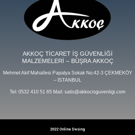
AKKOÇ TİCARET İŞ GÜVENLİĞİ
MALZEMELERİ – BÜŞRA AKKOÇ
Mehmet Akif Mahallesi Papatya Sokak No:42-3 ÇEKMEKÖY
– İSTANBUL
Tel: 0532 410 51 65 Mail: satis@akkocisguvenligi.com
2022 Online Desing