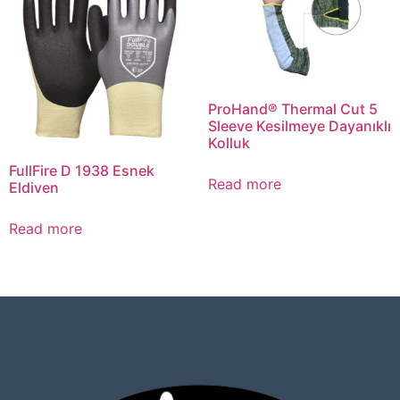
ProHand® Thermal Cut 5
Sleeve Kesilmeye Dayanıklı
Kolluk
FullFire D 1938 Esnek
Read more
Eldiven
Read more