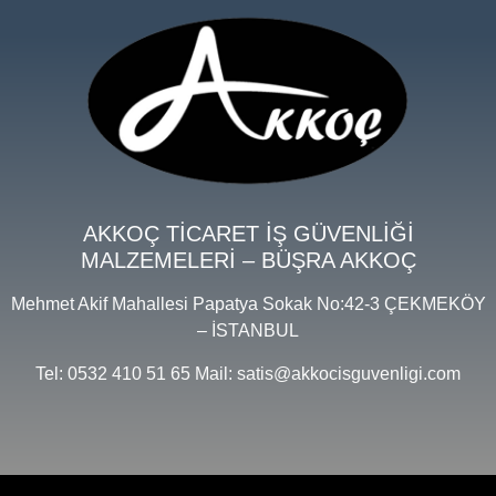
AKKOÇ TİCARET İŞ GÜVENLİĞİ
MALZEMELERİ – BÜŞRA AKKOÇ
Mehmet Akif Mahallesi Papatya Sokak No:42-3 ÇEKMEKÖY
– İSTANBUL
Tel: 0532 410 51 65 Mail: satis@akkocisguvenligi.com