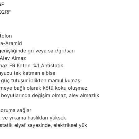
RF
02RF
tolon
a-Aramid
nişliğinde gri veya sarı/gri/sarı
Alev Almaz
az FR Koton, %1 Antistatik
ruyucu tek katman elbise
ş güç tutuşur iplikten mamul kumaş
emeye bağlı olarak kötü koku oluşmaz
 boyutlarında değişim olmaz, alev almazlık
 koruma sağlar
ve yıkama haslıkları yüksek
statik elyaf sayesinde, elektriksel yük