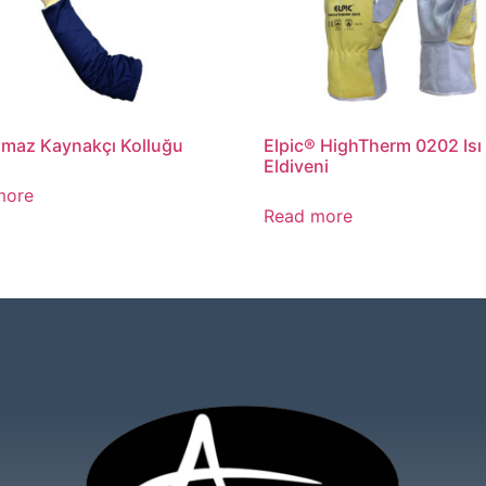
lmaz Kaynakçı Kolluğu
Elpic® HighTherm 0202 Isı
Eldiveni
more
Read more