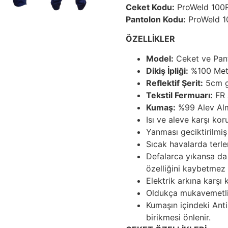
Ceket Kodu:
ProWeld 100
Pantolon Kodu:
ProWeld 1
ÖZELLİKLER
Model:
Ceket ve Pan
Dikiş İpliği:
%100 Met
Reflektif Şerit:
5cm ge
Tekstil Fermuarı:
FR 
Kumaş:
%99 Alev Alm
Isı ve aleve karşı ko
Yanması geciktirilmi
Sıcak havalarda terl
Defalarca yıkansa da
özelliğini kaybetmez
Elektrik arkına karşı
Oldukça mukavemetli 
Kumaşın içindeki Anti
birikmesi önlenir.