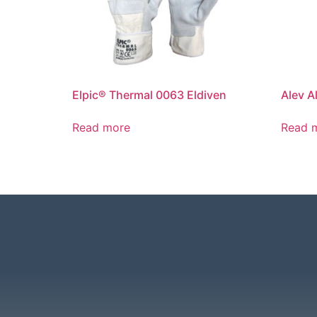
Elpic® Thermal 0063 Eldiven
Alev A
Read more
Read 