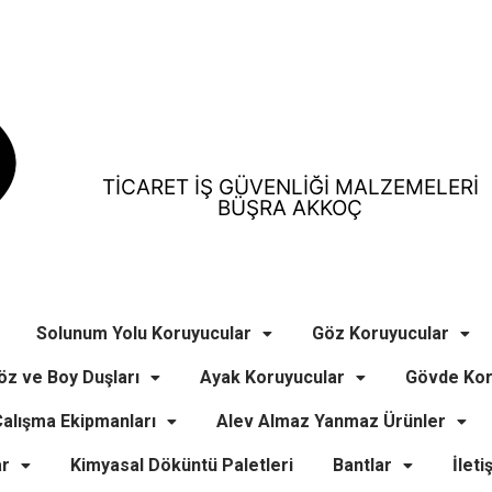
TİCARET İŞ GÜVENLİĞİ MALZEMELERİ
BÜŞRA AKKOÇ
Solunum Yolu Koruyucular
Göz Koruyucular
öz ve Boy Duşları
Ayak Koruyucular
Gövde Kor
alışma Ekipmanları
Alev Almaz Yanmaz Ürünler
ar
Kimyasal Döküntü Paletleri
Bantlar
İleti