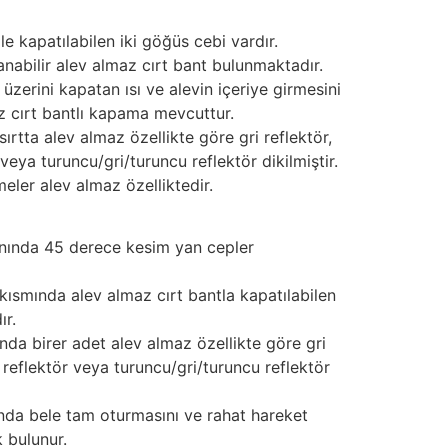
le kapatılabilen iki göğüs cebi vardır.
lanabilir alev almaz cırt bant bulunmaktadır.
üzerini kapatan ısı ve alevin içeriye girmesini
z cırt bantlı kapama mevcuttur.
ırtta alev almaz özellikte göre gri reflektör,
r veya turuncu/gri/turuncu reflektör dikilmiştir.
eler alev almaz özelliktedir.
anında 45 derece kesim yan cepler
ısmında alev almaz cırt bantla kapatılabilen
ır.
ında birer adet alev almaz özellikte göre gri
rı reflektör veya turuncu/gri/turuncu reflektör
nda bele tam oturmasını ve rahat hareket
 bulunur.