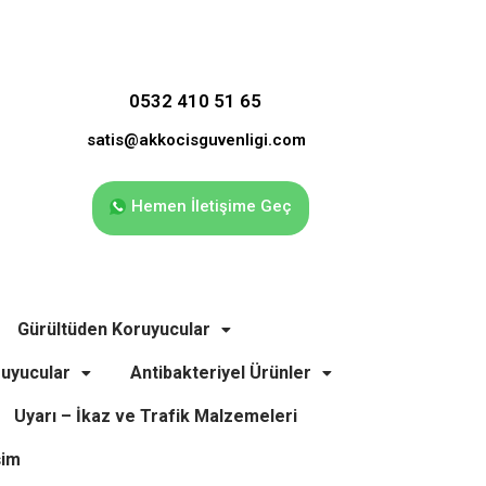
0532 410 51 65
satis@akkocisguvenligi.com
Hemen İletişime Geç
Gürültüden Koruyucular
uyucular
Antibakteriyel Ürünler
Uyarı – İkaz ve Trafik Malzemeleri
şim