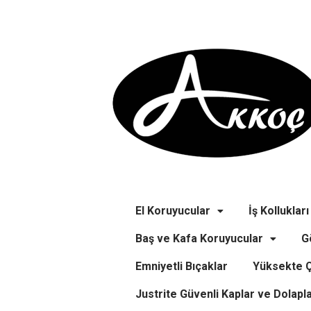
El Koruyucular
İş Kollukları
Baş ve Kafa Koruyucular
G
Emniyetli Bıçaklar
Yüksekte Ç
Justrite Güvenli Kaplar ve Dolapl