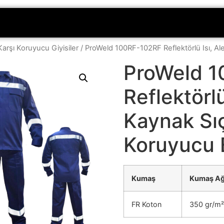
Karşı Koruyucu Giyisiler
/ ProWeld 100RF-102RF Reflektörlü Isı, Al
ProWeld 
Reflektörlü
Kaynak Sıç
Koruyucu 
Kumaş
Kumaş Ağı
FR Koton
350 gr/m²