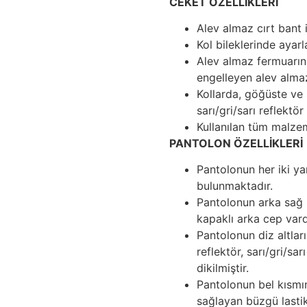
CEKET ÖZELLİKLERİ
Alev almaz cırt bant i
Kol bileklerinde ayar
Alev almaz fermuarın 
engelleyen alev alma
Kollarda, göğüste ve s
sarı/gri/sarı reflektö
Kullanılan tüm malzem
PANTOLON ÖZELLİKLERİ
Pantolonun her iki y
bulunmaktadır.
Pantolonun arka sağ k
kapaklı arka cep vard
Pantolonun diz altlar
reflektör, sarı/gri/sa
dikilmiştir.
Pantolonun bel kısmı
sağlayan büzgü lastik