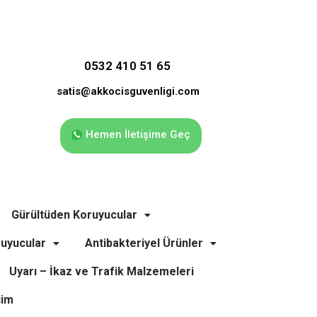
0532 410 51 65
satis@akkocisguvenligi.com
Hemen İletişime Geç
Gürültüden Koruyucular
uyucular
Antibakteriyel Ürünler
Uyarı – İkaz ve Trafik Malzemeleri
şim