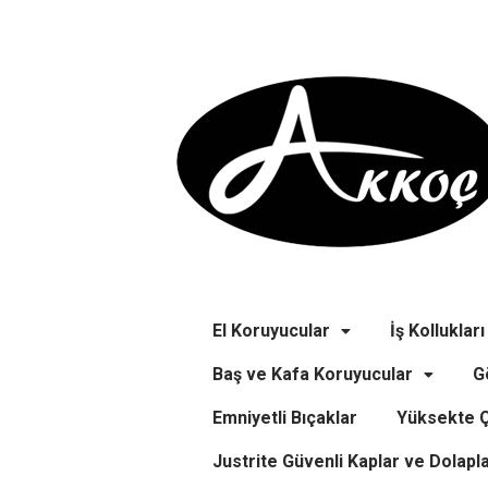
El Koruyucular
İş Kollukları
Baş ve Kafa Koruyucular
G
Emniyetli Bıçaklar
Yüksekte Ç
Justrite Güvenli Kaplar ve Dolapl