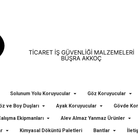
TİCARET İŞ GÜVENLİĞİ MALZEMELERİ
BÜŞRA AKKOÇ
Solunum Yolu Koruyucular
Göz Koruyucular
öz ve Boy Duşları
Ayak Koruyucular
Gövde Kor
alışma Ekipmanları
Alev Almaz Yanmaz Ürünler
ar
Kimyasal Döküntü Paletleri
Bantlar
İleti