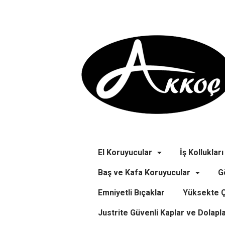
El Koruyucular
İş Kollukları
Baş ve Kafa Koruyucular
G
Emniyetli Bıçaklar
Yüksekte Ç
Justrite Güvenli Kaplar ve Dolapl