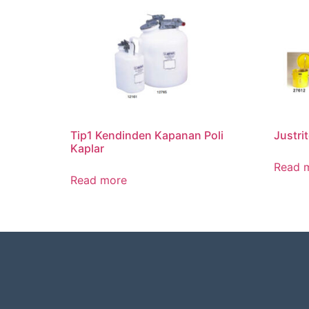
Tip1 Kendinden Kapanan Poli
Justrit
Kaplar
Read 
Read more