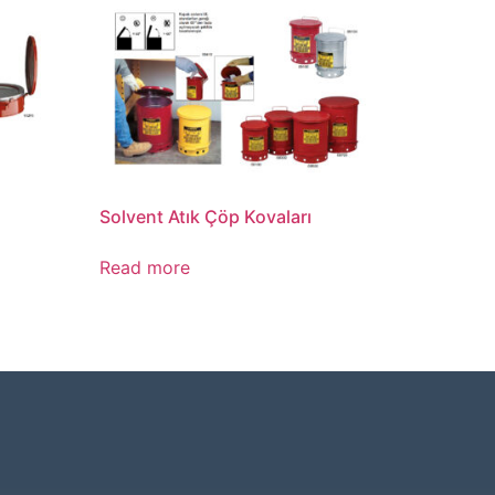
Solvent Atık Çöp Kovaları
Read more