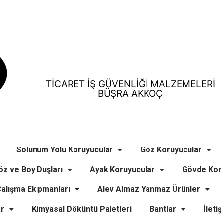
TİCARET İŞ GÜVENLİĞİ MALZEMELERİ
BÜŞRA AKKOÇ
Solunum Yolu Koruyucular
Göz Koruyucular
öz ve Boy Duşları
Ayak Koruyucular
Gövde Kor
alışma Ekipmanları
Alev Almaz Yanmaz Ürünler
ar
Kimyasal Döküntü Paletleri
Bantlar
İleti