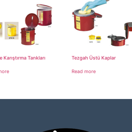
e Karıştırma Tankları
Tezgah Üstü Kaplar
more
Read more