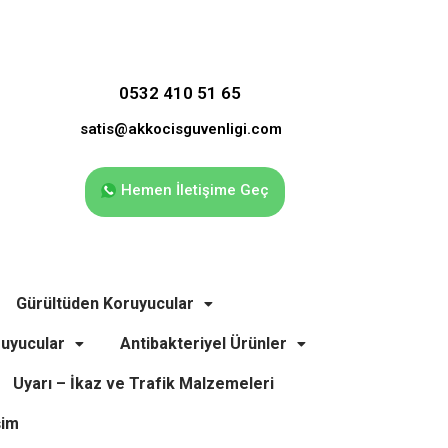
0532 410 51 65
satis@akkocisguvenligi.com
Hemen İletişime Geç
Gürültüden Koruyucular
uyucular
Antibakteriyel Ürünler
Uyarı – İkaz ve Trafik Malzemeleri
şim