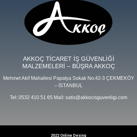
AKKOÇ TİCARET İŞ GÜVENLİĞİ
MALZEMELERİ – BÜŞRA AKKOÇ
Mehmet Akif Mahallesi Papatya Sokak No:42-3 ÇEKMEKÖY
– İSTANBUL
Tel: 0532 410 51 65 Mail: satis@akkocisguvenligi.com
2022 Online Desing