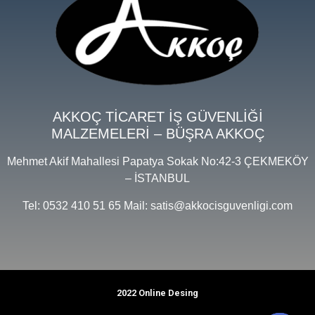
AKKOÇ TİCARET İŞ GÜVENLİĞİ
MALZEMELERİ – BÜŞRA AKKOÇ
Mehmet Akif Mahallesi Papatya Sokak No:42-3 ÇEKMEKÖY
– İSTANBUL
Tel: 0532 410 51 65 Mail: satis@akkocisguvenligi.com
2022 Online Desing