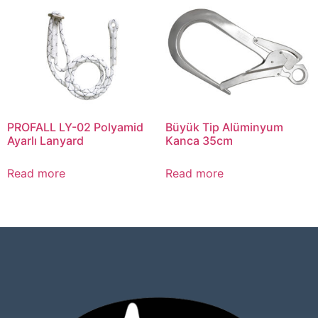
PROFALL LY-02 Polyamid
Büyük Tip Alüminyum
Ayarlı Lanyard
Kanca 35cm
Read more
Read more