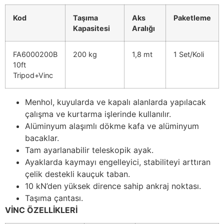
Kod
Taşıma
Aks
Paketleme
Kapasitesi
Aralığı
FA6000200B
200 kg
1,8 mt
1 Set/Koli
10ft
Tripod+Vinc
Menhol, kuyularda ve kapalı alanlarda yapılacak
çalışma ve kurtarma işlerinde kullanılır.
Alüminyum alaşımlı dökme kafa ve alüminyum
bacaklar.
Tam ayarlanabilir teleskopik ayak.
Ayaklarda kaymayı engelleyici, stabiliteyi arttıran
çelik destekli kauçuk taban.
10 kN’den yüksek dirence sahip ankraj noktası.
Taşıma çantası.
VİNC ÖZELLİKLERİ