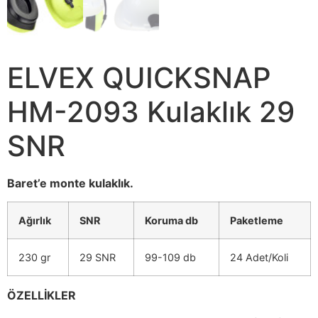
ELVEX QUICKSNAP
HM-2093 Kulaklık 29
SNR
Baret’e monte kulaklık.
Ağırlık
SNR
Koruma db
Paketleme
230 gr
29 SNR
99-109 db
24 Adet/Koli
ÖZELLİKLER