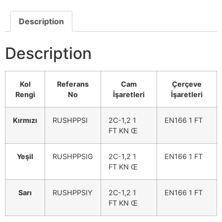
Description
Description
Kol
Referans
Cam
Çerçeve
Rengi
No
İşaretleri
İşaretleri
Kırmızı
RUSHPPSI
2C-1,2 1
EN166 1 FT
FT KN Œ
Yeşil
RUSHPPSIG
2C-1,2 1
EN166 1 FT
FT KN Œ
Sarı
RUSHPPSIY
2C-1,2 1
EN166 1 FT
FT KN Œ