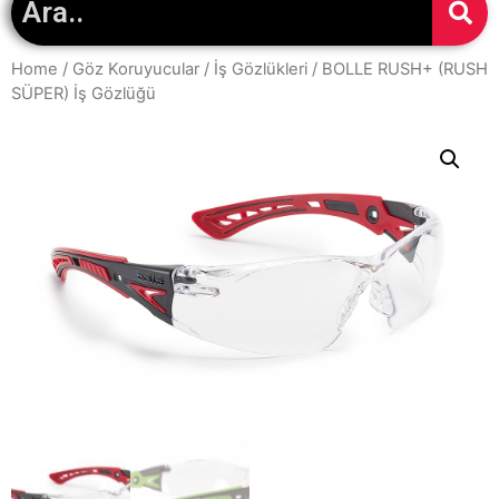
Home
/
Göz Koruyucular
/
İş Gözlükleri
/ BOLLE RUSH+ (RUSH
SÜPER) İş Gözlüğü