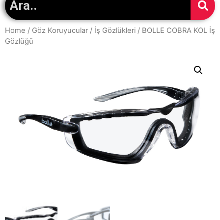
Home
/
Göz Koruyucular
/
İş Gözlükleri
/ BOLLE COBRA KOL İş
Gözlüğü