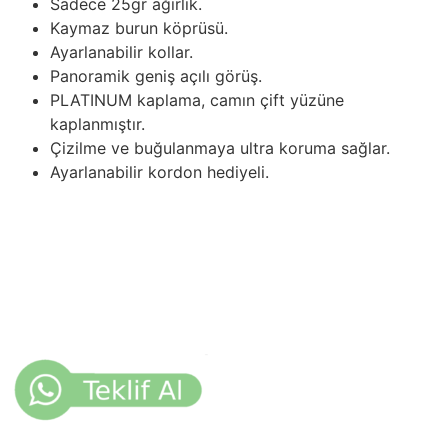
Sadece 25gr ağırlık.
Kaymaz burun köprüsü.
Ayarlanabilir kollar.
Panoramik geniş açılı görüş.
PLATINUM kaplama, camın çift yüzüne
kaplanmıştır.
Çizilme ve buğulanmaya ultra koruma sağlar.
Ayarlanabilir kordon hediyeli.
Categories:
Göz Koruyucular
,
İş Gözlükleri
Tags:
BOLLE
,
COBRA KOL
,
İş Gözlüğü
Description