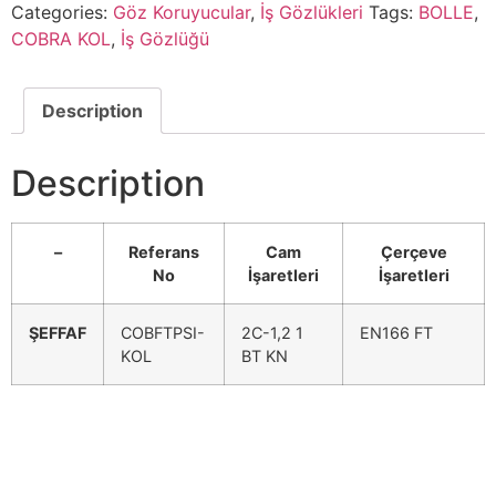
Description
–
Referans
Cam
Çerçeve
No
İşaretleri
İşaretleri
ŞEFFAF
COBFTPSI-
2C-1,2 1
EN166 FT
KOL
BT KN
Related products