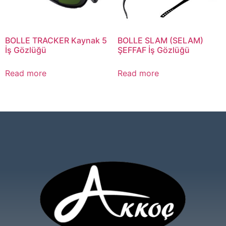
Read more
Read more
AKKOÇ TİCARET İŞ GÜVENLİĞİ
MALZEMELERİ – BÜŞRA AKKOÇ