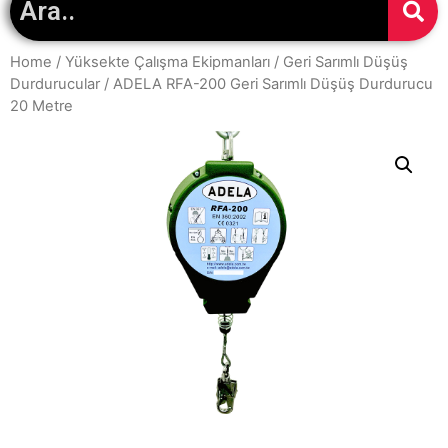
Home
/
Yüksekte Çalışma Ekipmanları
/
Geri Sarımlı Düşüş
Durdurucular
/ ADELA RFA-200 Geri Sarımlı Düşüş Durdurucu
20 Metre