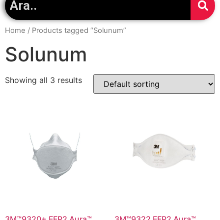
Home
/ Products tagged “Solunum”
Solunum
Showing all 3 results
3M™9320+ FFP2 Aura™
3M™9322 FFP2 Aura™