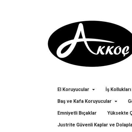
El Koruyucular
İş Kollukları
Baş ve Kafa Koruyucular
G
Emniyetli Bıçaklar
Yüksekte Ç
Justrite Güvenli Kaplar ve Dolapl