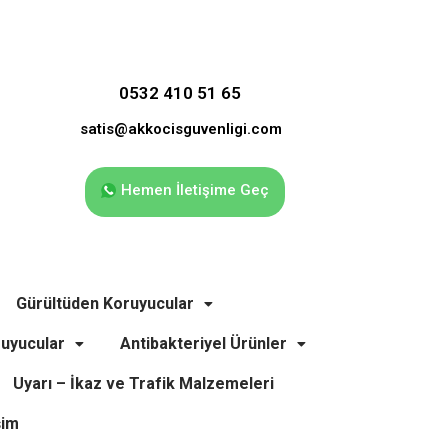
0532 410 51 65
satis@akkocisguvenligi.com
Hemen İletişime Geç
Gürültüden Koruyucular
uyucular
Antibakteriyel Ürünler
Uyarı – İkaz ve Trafik Malzemeleri
şim