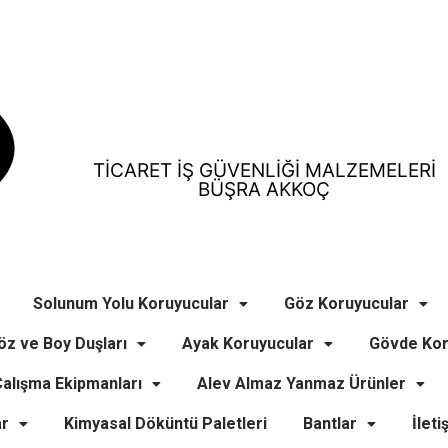
TİCARET İŞ GÜVENLİĞİ MALZEMELERİ
BÜŞRA AKKOÇ
Solunum Yolu Koruyucular
Göz Koruyucular
öz ve Boy Duşları
Ayak Koruyucular
Gövde Kor
alışma Ekipmanları
Alev Almaz Yanmaz Ürünler
ar
Kimyasal Döküntü Paletleri
Bantlar
İleti