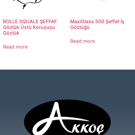
BOLLE SQUALE ŞEFFAF
MaxiGlass 500 Şeffaf İş
Gözlük Üstü Koruyucu
Gözlüğü
Gözlük
Read more
Read more