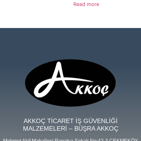
Read more
AKKOÇ TİCARET İŞ GÜVENLİĞİ
MALZEMELERİ – BÜŞRA AKKOÇ
Mehmet Akif Mahallesi Papatya Sokak No:42-3 ÇEKMEKÖY