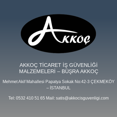
AKKOÇ TİCARET İŞ GÜVENLİĞİ
MALZEMELERİ – BÜŞRA AKKOÇ
Mehmet Akif Mahallesi Papatya Sokak No:42-3 ÇEKMEKÖY
– İSTANBUL
Tel: 0532 410 51 65 Mail: satis@akkocisguvenligi.com