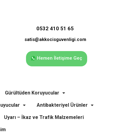
0532 410 51 65
satis@akkocisguvenligi.com
Hemen İletişime Geç
Gürültüden Koruyucular
uyucular
Antibakteriyel Ürünler
Uyarı – İkaz ve Trafik Malzemeleri
şim