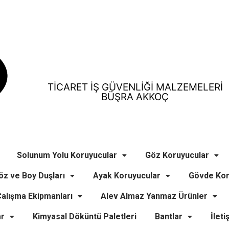
TİCARET İŞ GÜVENLİĞİ MALZEMELERİ
BÜŞRA AKKOÇ
Solunum Yolu Koruyucular
Göz Koruyucular
öz ve Boy Duşları
Ayak Koruyucular
Gövde Kor
alışma Ekipmanları
Alev Almaz Yanmaz Ürünler
ar
Kimyasal Döküntü Paletleri
Bantlar
İleti