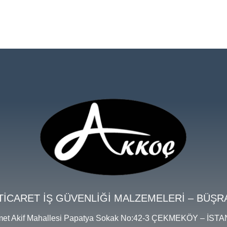
TİCARET İŞ GÜVENLİĞİ MALZEMELERİ – BÜŞR
et Akif Mahallesi Papatya Sokak No:42-3 ÇEKMEKÖY – İST