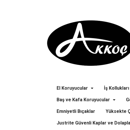
El Koruyucular
İş Kollukları
Baş ve Kafa Koruyucular
G
Emniyetli Bıçaklar
Yüksekte Ç
Justrite Güvenli Kaplar ve Dolapl