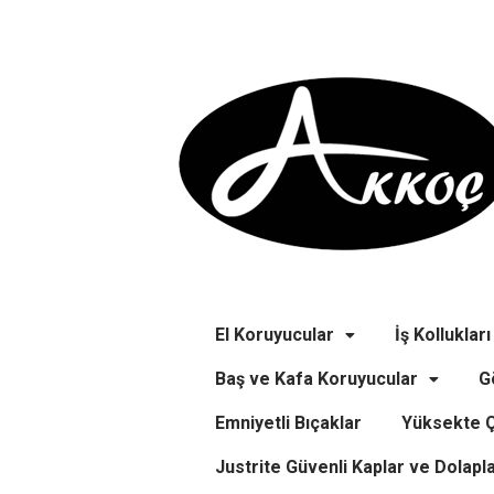
El Koruyucular
İş Kollukları
Baş ve Kafa Koruyucular
G
Emniyetli Bıçaklar
Yüksekte Ç
Justrite Güvenli Kaplar ve Dolapl