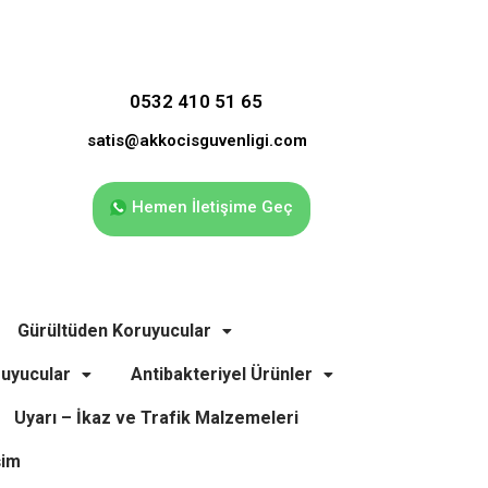
0532 410 51 65
satis@akkocisguvenligi.com
Hemen İletişime Geç
Gürültüden Koruyucular
uyucular
Antibakteriyel Ürünler
Uyarı – İkaz ve Trafik Malzemeleri
şim