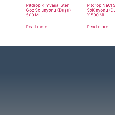
Pitdrop Kimyasal Steril
Pitdrop NaCl S
Göz Solüsyonu (Duşu)
Solüsyonu (Du
500 ML.
X 500 ML
Read more
Read more