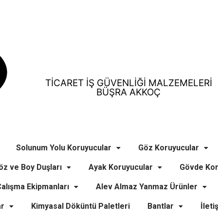
TİCARET İŞ GÜVENLİĞİ MALZEMELERİ
BÜŞRA AKKOÇ
Solunum Yolu Koruyucular
Göz Koruyucular
öz ve Boy Duşları
Ayak Koruyucular
Gövde Kor
alışma Ekipmanları
Alev Almaz Yanmaz Ürünler
ar
Kimyasal Döküntü Paletleri
Bantlar
İleti