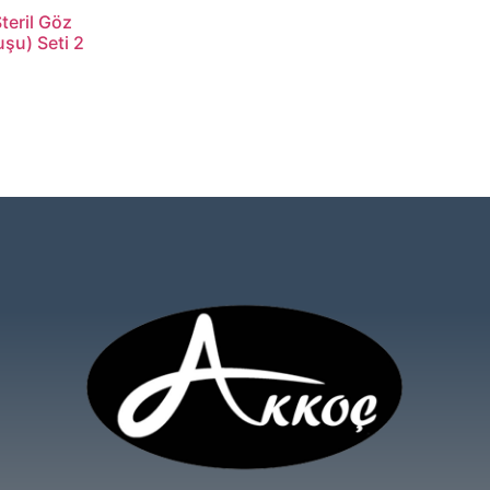
teril Göz
şu) Seti 2